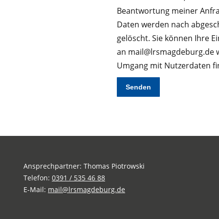
lasse
Beantwortung meiner Anfra
dieses
Daten werden nach abgesch
Feld
gelöscht. Sie können Ihre Ei
leer.
an mail@lrsmagdeburg.de wi
Umgang mit Nutzerdaten fi
Ansprechpartner: Thomas Piotrowski
Telefon:
0391 / 535 46 88
E-Mail:
mail@lrsmagdeburg.de