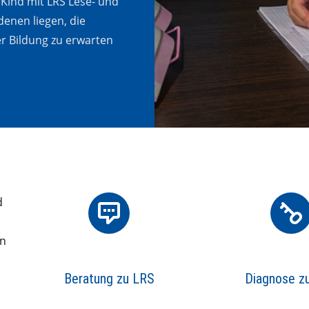
 Kind mit LRS Lese- und
denen liegen, die
er Bildung zu erwarten
d
.
en
Beratung zu LRS
Diagnose z